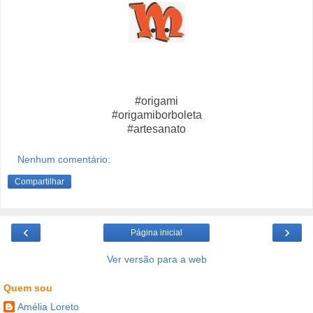
#origami
#origamiborboleta
#artesanato
Nenhum comentário:
Compartilhar
‹
›
Página inicial
Ver versão para a web
Quem sou
Amélia Loreto