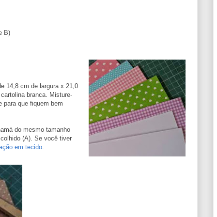
e B)
de 14,8 cm de largura x 21,0
artolina branca. Misture-
te para que fiquem bem
panamá do mesmo tamanho
colhido (A). Se você tiver
ação em tecido
.