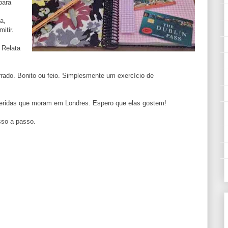
para
a,
itir.
 Relata
rrado. Bonito ou feio. Simplesmente um exercício de
ueridas que moram em Londres. Espero que elas gostem!
sso a passo.