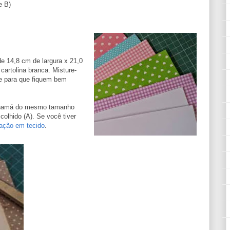
e B)
de 14,8 cm de largura x 21,0
artolina branca. Misture-
te para que fiquem bem
panamá do mesmo tamanho
colhido (A). Se você tiver
ação em tecido
.