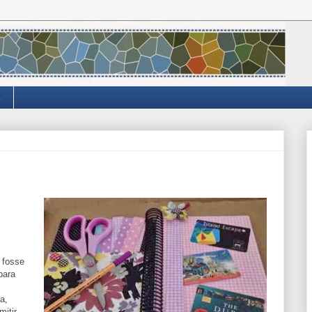
 fosse
para
a,
itir.