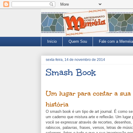
Início
Quem Sou
Fale com a Meméia
sexta-feira, 14 de novembro de 2014
Smash Book
Um lugar para contar a sua
história
O smash book é um tipo de art journal. É como se
um caderno que mistura arte e reflexão. Um lugar 
você se expressar através de recortes, desenhos,
rabiscos, palavras, frases, versos, letras de músic
colagens, fotos e tudo o que a sua imaginação perm