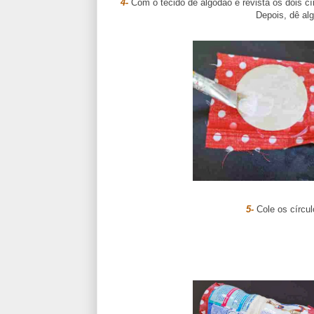
4-
Com o tecido de algodão e revista os dois c
Depois, dê alg
5-
Cole os círcul