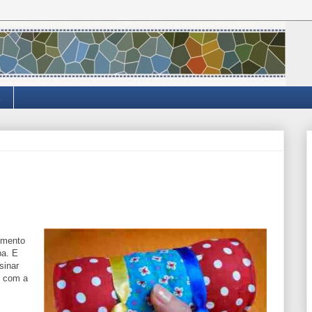
umento
ba. E
sinar
o com a