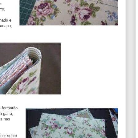
um
ro.
chado e
racapa,
e formarão
a garra,
is nas
nor sobre