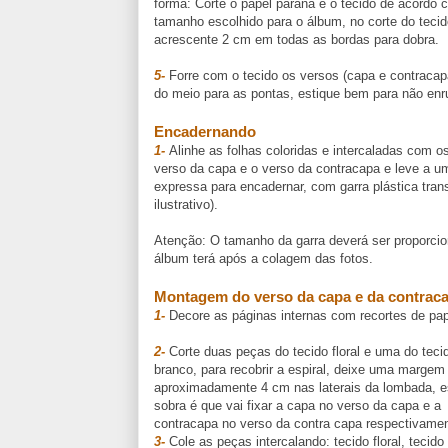
forma: Corte o papel paraná e o tecido de acordo 
tamanho escolhido para o álbum, no corte do tecid
acrescente 2 cm em todas as bordas para dobra.
5-
Forre com o tecido os versos (capa e contracapa
do meio para as pontas, estique bem para não enrug
Encadernando
1-
Alinhe as folhas coloridas e intercaladas com os
verso da capa e o verso da contracapa e leve a um
expressa para encadernar, com garra plástica tran
ilustrativo).
Atenção: O tamanho da garra deverá ser proporcio
álbum terá após a colagem das fotos.
Montagem do verso da capa e da contrac
1-
Decore as páginas internas com recortes de papé
2-
Corte duas peças do tecido floral e uma do teci
branco, para recobrir a espiral, deixe uma margem
aproximadamente 4 cm nas laterais da lombada, 
sobra é que vai fixar a capa no verso da capa e a
contracapa no verso da contra capa respectivamen
3-
Cole as peças intercalando: tecido floral, tecido