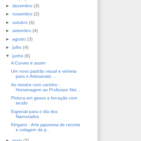
►
dezembro
(3)
►
novembro
(2)
►
outubro
(6)
►
setembro
(4)
►
agosto
(3)
►
julho
(4)
▼
junho
(6)
A Curves é assim
Um novo padrão visual e vinheta
para o Artesanato ...
Ao mestre com carinho -
Homenagem ao Professor Nel...
Pintura em gesso e forração com
tecido
Especial para o dia dos
Namorados
Kirigami - Arte japonesa de recorte
e colagem de p...
►
maio
(2)