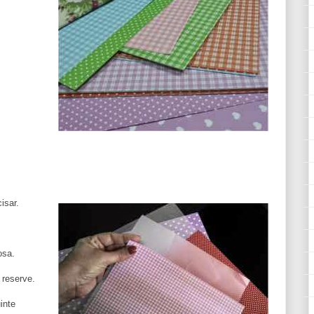
isar.
osa.
 reserve.
inte