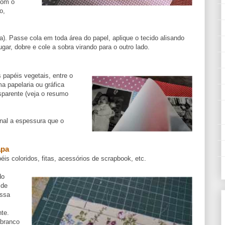
com o
o,
). Passe cola em toda área do papel, aplique o tecido alisando
ar, dobre e cole a sobra virando para o outro lado.
 papéis vegetais, entre o
a papelaria ou gráfica
sparente (veja o resumo
nal a espessura que o
apa
is coloridos, fitas, acessórios de scrapbook, etc.
do
 de
essa
te.
 branco